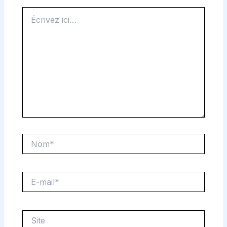
Écrivez
ici…
Nom*
E-
mail*
Site