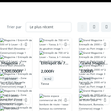
Trier par
Magazine /
Entrepôt de 700
Grand Magazine
Entrepôt de 500
m² à Louer –
/ Entrepôt de
1,500,000Fr
2,000Fr
3,000Fr
m² à Louer –
Yassa, à 1
2000 m² à Louer
par mois
le m2
le m2
Zone Grand
minute du
au Port
Au Grand Mall
Yassa
Au port
Mall (Nouvelle
goudron
Construction)