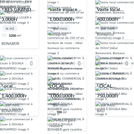
TRES GRAND
Vaste espace
Vaste local
ENTREPOT A
commercial de
commercial de
3,000Fr
1,000,000Fr
600,000Fr
LOUER A
250 m² en
350m² (Idéal
le m2
par mois
par mois
BONABERIE
bordure de
Restaurant,
Bonapriso
Bonapriso
5200
m²
route – Idéal
Bureaux,
BONABERI
bureaux ou
Commerce)
commerce
Local
LOCAL
LOCAL
commercial à
COMMERCIAL
COMMERCIAL
1,400,000Fr
3,000,000Fr
750,000Fr
Louer à
À LOUER À
À LOUER À
par mois
par mois
par mois
DOUALA
DOUALA
DOUALA BALI
BONAPRISO
BALI
700
m²
BONAPRISO
BONABERI gare
BONABERI gare
routière
routière