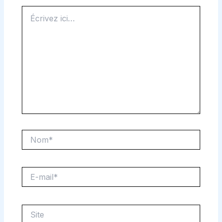
Écrivez
ici…
Nom*
E-
mail*
Site