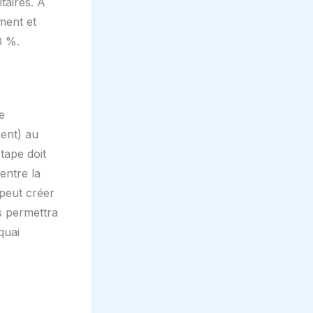
taires. À
ment et
0 %.
e
ment) au
tape doit
entre la
 peut créer
s permettra
quai