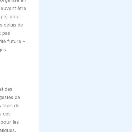
t organisé en
peuvent être
epe) pour
s délais de
t pas
ité future –
ges
et des
gestes de
s tapis de
e des
 pour les
atiques.