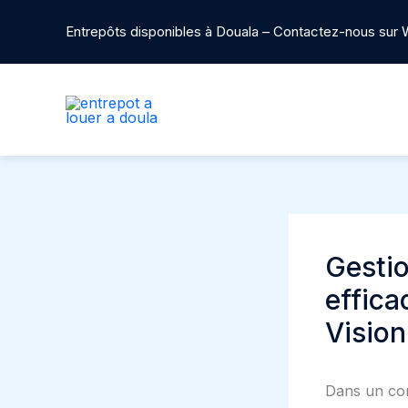
Aller
Entrepôts disponibles à Douala – Contactez-nous sur 
au
contenu
Gesti
effica
Vision
Dans un con