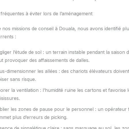
 fréquentes à éviter lors de l’aménagement
 nos missions de conseil à Douala, nous avons identifié plu
rrents :
liger l’étude de sol : un terrain instable pendant la saison 
ut provoquer des affaissements de dalles.
s-dimensionner les allées : des chariots élévateurs doiven
iser sans risque.
orer la ventilation : l’humidité ruine les cartons et favorise 
sissures.
blier les zones de pause pour le personnel : un opérateur 
mmet plus d’erreurs de picking.
sence de signalétique claire : sans marquage au sol, les zo