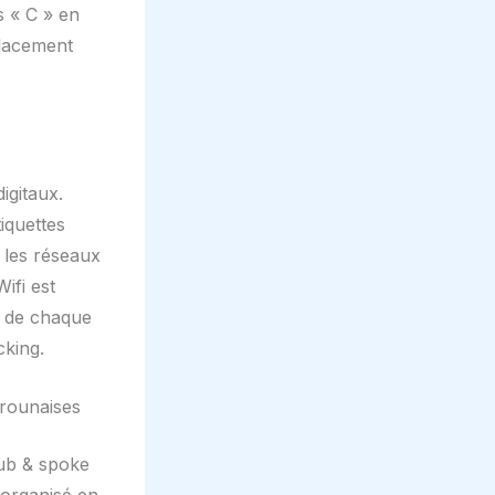
s « C » en
placement
igitaux.
iquettes
 les réseaux
ifi est
n de chaque
cking.
erounaises
hub & spoke