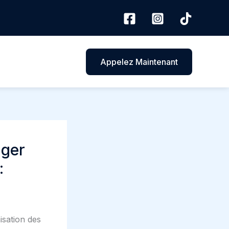
Appelez Maintenant
ager
:
isation des