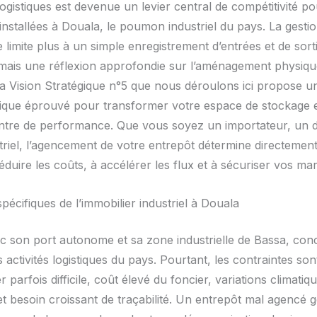
ogistiques est devenue un levier central de compétitivité po
installées à Douala, le poumon industriel du pays. La gesti
 limite plus à un simple enregistrement d’entrées et de sortie
mais une réflexion approfondie sur l’aménagement physiqu
 La Vision Stratégique n°5 que nous déroulons ici propose u
que éprouvé pour transformer votre espace de stockage 
entre de performance. Que vous soyez un importateur, un d
triel, l’agencement de votre entrepôt détermine directement
éduire les coûts, à accélérer les flux et à sécuriser vos ma
pécifiques de l’immobilier industriel à Douala
c son port autonome et sa zone industrielle de Bassa, con
activités logistiques du pays. Pourtant, les contraintes sont
r parfois difficile, coût élevé du foncier, variations climatiq
et besoin croissant de traçabilité. Un entrepôt mal agencé 