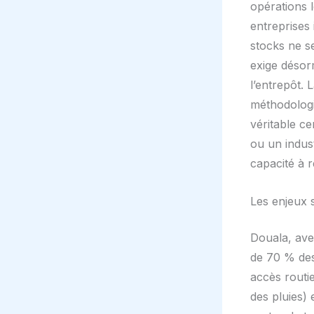
opérations l
entreprises 
stocks ne se
exige désor
l’entrepôt.
méthodologi
véritable c
ou un indus
capacité à r
Les enjeux s
Douala, ave
de 70 % des 
accès routie
des pluies) 