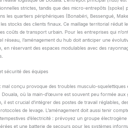
a réalité logistique de Douala. L’entrepôt principal (hub) es
ionnelles strictes, tandis que des micro-entrepôts (spoke) 
ns les quartiers périphériques (Bonabéri, Bessengué, Mak
es stocks des clients finaux. Ce maillage territorial réduit le
 les coûts de transport urbain. Pour les entreprises qui n’on
el réseau, l’aménagement du hub doit anticiper une évolutiv
, en réservant des espaces modulables avec des rayonna
s.
t sécurité des équipes
 mal conçu provoque des troubles musculo-squelettiques 
À Douala, où la main-d’œuvre est souvent peu formée aux 
 il est crucial d’intégrer des postes de travail réglables, de
 protocoles de levage. L’aménagement doit aussi tenir compt
tempestives d’électricité : prévoyez un groupe électrogène
gérées et une batterie de secours pour les systèmes inform