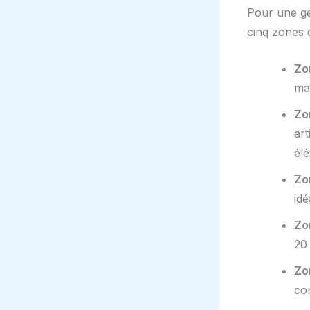
Pour une ge
cinq zones d
Zo
ma
Zo
art
élé
Zo
id
Zo
20
Zo
co