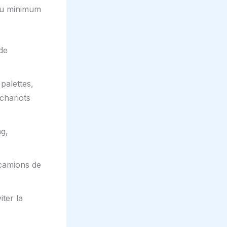
 au minimum
de
palettes,
 chariots
ng,
camions de
iter la