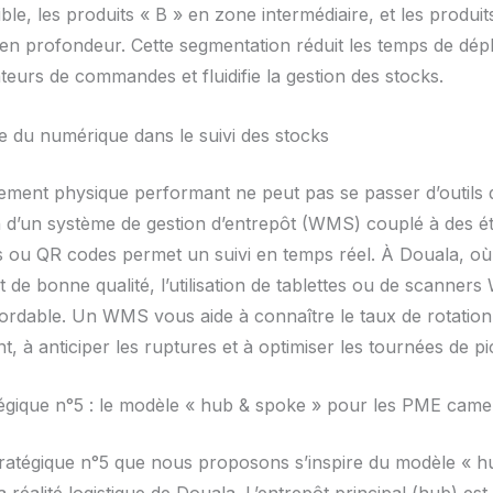
ble, les produits « B » en zone intermédiaire, et les produit
en profondeur. Cette segmentation réduit les temps de dé
teurs de commandes et fluidifie la gestion des stocks.
e du numérique dans le suivi des stocks
ent physique performant ne peut pas se passer d’outils d
on d’un système de gestion d’entrepôt (WMS) couplé à des ét
 ou QR codes permet un suivi en temps réel. À Douala, où
 de bonne qualité, l’utilisation de tablettes ou de scanners W
rdable. Un WMS vous aide à connaître le taux de rotatio
 à anticiper les ruptures et à optimiser les tournées de pi
tégique n°5 : le modèle « hub & spoke » pour les PME cam
tratégique n°5 que nous proposons s’inspire du modèle « 