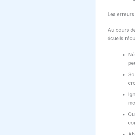
Les erreurs
Au cours de
écueils récu
Nég
pe
Sou
cro
Ign
moi
Ou
co
Ab