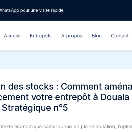
WhatsApp pour une visite rapide
Accueil
Entrepôts
A propos
Blog
Contact
on des stocks : Comment amén
cement votre entrepôt à Douala 
 Stratégique n°5
texte économique camerounais en pleine mutation, l’optim