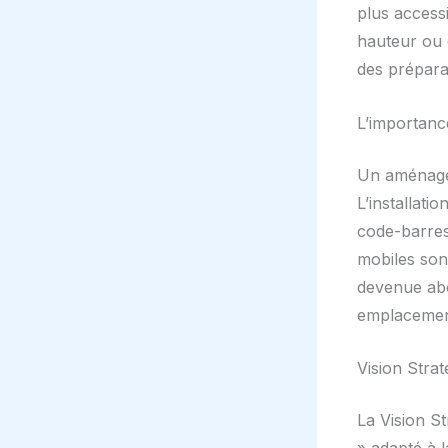
plus accessi
hauteur ou 
des prépara
L’importanc
Un aménagem
L’installati
code-barres
mobiles sont
devenue abo
emplacement,
Vision Stra
La Vision S