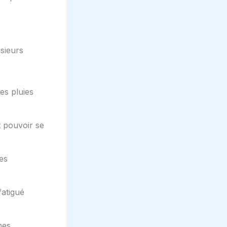
sieurs
des pluies
t pouvoir se
les
fatigué
nes