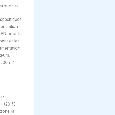
merounaise
spécifiques.
entilation
LED pour la
pant et les
lementation
teurs,
e 500 m²
ser
A » (20 %
 zone la