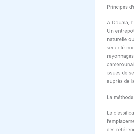
Principes d
À Douala, l’
Un entrepôt 
naturelle o
sécurité noc
rayonnages m
camerounais
issues de s
auprès de la
La méthode 
La classific
l’emplaceme
des référen