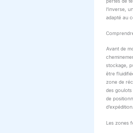
pertes de te
l’inverse, 
adapté au c
Comprendre 
Avant de mod
cheminement
stockage, p
être fluidif
zone de réc
des goulots
de positionn
d’expédition
Les zones f