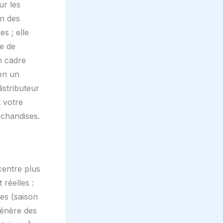
ur les
on des
s ; elle
e de
n cadre
en un
istributeur
 votre
rchandises.
centre plus
 réelles :
ues (saison
génère des