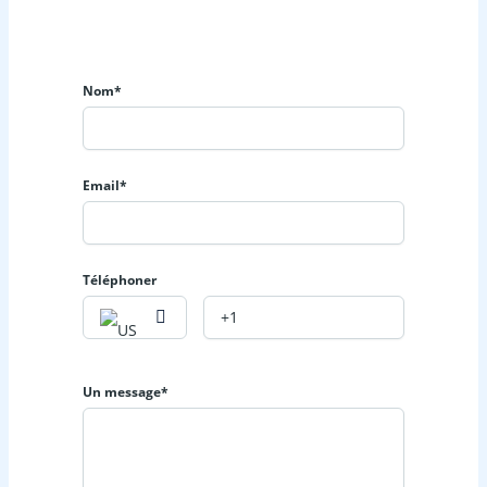
Quartier / Ville
Au Grand Mall (Douala)
Nom*
Prix
1 500 000 FCFA par mois
Email*
Téléphoner
Un message*