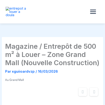
Aller
au
contenu
Magazine / Entrepôt de 500
m² à Louer – Zone Grand
Mall (Nouvelle Construction)
Par
xguiioardvzp
/
16/03/2026
Au Grand Mall