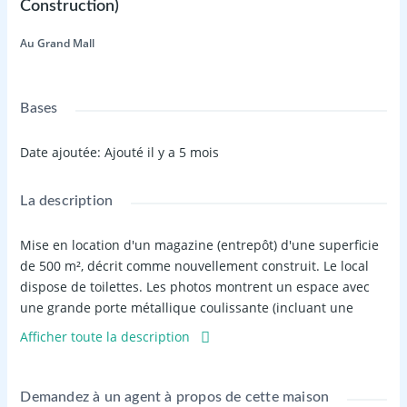
Construction)
Au Grand Mall
Bases
Date ajoutée
:
Ajouté il y a 5 mois
La description
Mise en location d'un magazine (entrepôt) d'une superficie
de 500 m², décrit comme nouvellement construit. Le local
dispose de toilettes. Les photos montrent un espace avec
une grande porte métallique coulissante (incluant une
porte piétonne), une charpente métallique apparente avec
Afficher toute la description
des puits de lumière et un sol bétonné.
(Note : L'annonce mentionne un paiement par an "x 12 mois",
une commission d'un mois et des frais de visite de 10 000).
Demandez à un agent à propos de cette maison